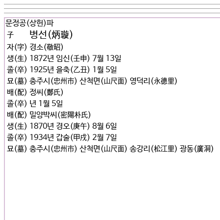
문정공(상헌)파
병선(炳璇)
子
자(字)
경소(敬昭)
생(生)
1872년 임신(壬申) 7월 13일
졸(卒)
1925년 을축(乙丑) 1월 5일
묘(墓)
충주시(忠州市) 산척면(山尺面) 영덕리(永德里)
배(配)
정씨(鄭氏)
졸(卒)
년 1월 5일
배(配)
밀양박씨(密陽朴氏)
생(生)
1870년 경오(庚午) 8월 6일
졸(卒)
1934년 갑술(甲戌) 2월 7일
묘(墓)
충주시(忠州市) 산척면(山尺面) 송강리(松江里) 광동(廣洞)