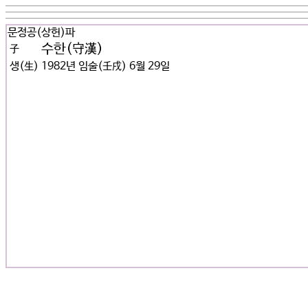
문정공(상헌)파
수한(守漢)
子
생(生)
1982년 임술(壬戌) 6월 29일