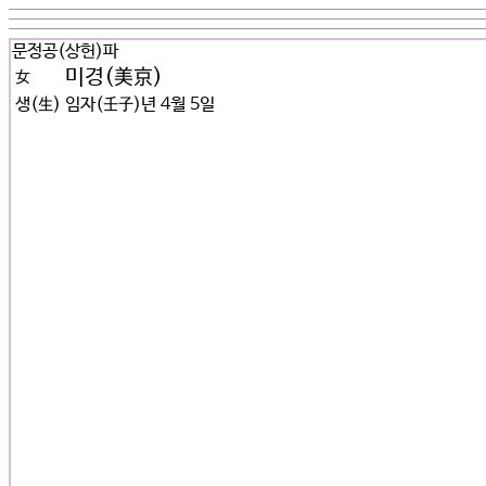
문정공(상헌)파
미경(美京)
女
생(生)
임자(壬子)년 4월 5일