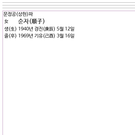
문정공(상헌)파
순자(順子)
女
생(生)
1940년 경진(庚辰) 5월 12일
졸(卒)
1969년 기유(己酉) 3월 16일