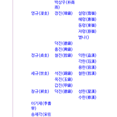
박상우(朴商
雨)
영규(濚圭)
장진(璋鎭)
설령(雪嶺)
혜령(惠嶺)
동령(東嶺)
자령(慈嶺)
별나()
덕진(德鎭)
흥진(興鎭)
정규(貞圭)
철진(哲鎭)
익한(益漢)
각한(珏漢)
용한(容漢)
세규(世圭)
석진(錫鎭)
철한(哲漢)
옥진(玉鎭)
갑진(甲鎭)
창규(昶圭)
덕진(德鎭)
성한(星漢)
수한(修漢)
이기재(李耆
宰)
송재각(宋在