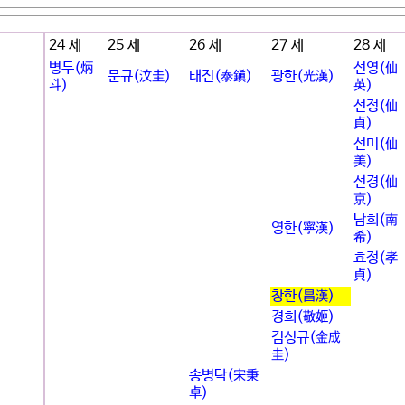
24 세
25 세
26 세
27 세
28 세
병두(炳
선영(仙
문규(汶圭)
태진(泰鎭)
광한(光漢)
斗)
英)
선정(仙
貞)
선미(仙
美)
선경(仙
京)
남희(南
영한(寧漢)
希)
효정(孝
貞)
창한(昌漢)
경희(敬姬)
김성규(金成
圭)
송병탁(宋秉
卓)