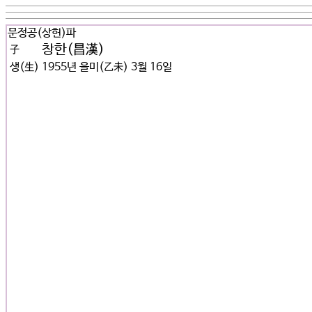
문정공(상헌)파
창한(昌漢)
子
생(生)
1955년 을미(乙未) 3월 16일