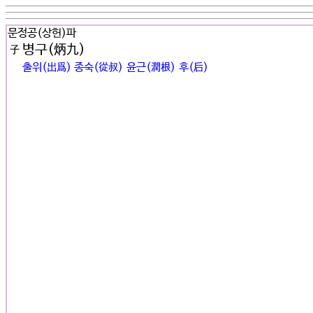
문정공(상헌)파
병구(炳九)
子
출위(出爲) 종숙(從叔) 윤근(潤根) 후(后)