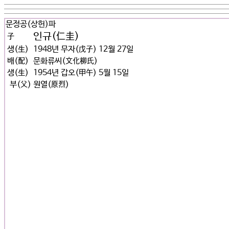
문정공(상헌)파
인규(仁圭)
子
생(生)
1948년 무자(戊子) 12월 27일
배(配)
문화류씨(文化柳氏)
생(生)
1954년 갑오(甲午) 5월 15일
부(父)
원열(原烈)