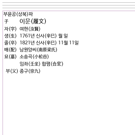
부윤공(상복)파
이문(履文)
子
자(字)
여현(汝賢)
생(生)
1761년 신사(辛巳) 월 일
졸(卒)
1821년 신사(辛巳) 11월 11일
배(配)
남원양씨(南原梁氏)
묘(墓)
소송곡(小松谷)
임좌(壬坐) 합폄(合窆)
부(父)
종구(宗九)