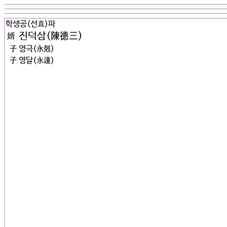
학생공(선효)파
진덕삼(陳德三)
婿
子
영극(永剋)
子
영달(永達)