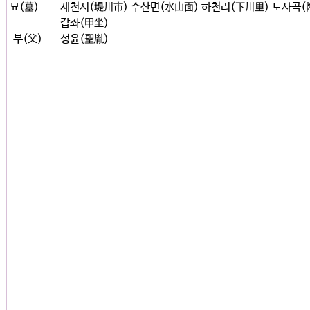
묘(墓)
제천시(堤川市) 수산면(水山面) 하천리(下川里) 도사곡(
갑좌(甲坐)
부(父)
성윤(聖胤)