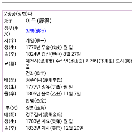
문정공(상헌)파
이득(履得)
系子
생부(生
청행(淸行)
父)
자(字)
계일(季一)
생(生)
1778년 무술(戊戌) 월 일
졸(卒)
1824년 갑신(甲申) 8월 27일
제천시(堤川市) 수산면(水山面) 하천리(下川里) 도사(陶砂
묘(墓)
골
건좌(乾坐)
배(配)
경주이씨(慶州李氏)
생(生)
1777년 정유(丁酉) 월 일
졸(卒)
1805년 을축(乙丑) 11월 7일
합폄(合窆)
부(父)
정분(廷賁)
배(配)
경주김씨(慶州金氏)
생(生)
1783년 계묘(癸卯) 월 일
졸(卒)
1833년 계사(癸巳) 12월 20일