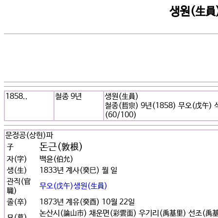
생원(生員
1858..
철종 9년
생원(生員)
철종(哲宗) 9년(1858) 무오(戊午) 
(60/100)
문정공(상헌)파
돈근(敦根)
子
자(字)
백윤(伯允)
생(生)
1833년 계사(癸巳) 월 일
관직(官
무오(戊午)생원(生員)
職)
졸(卒)
1873년 계유(癸酉) 10월 22일
논산시(論山市) 채운면(彩雲面) 우기리(禹基里) 선조(禹
묘(墓)