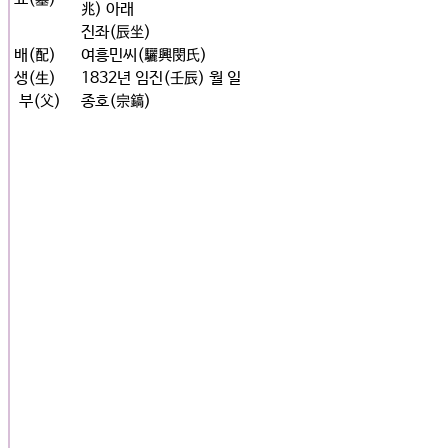
兆) 아래
진좌(辰坐)
배(配)
여흥민씨(驪興閔氏)
생(生)
1832년 임진(壬辰) 월 일
부(父)
종호(宗鎬)