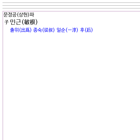
문정공(상헌)파
민근(敏根)
子
출위(出爲) 종숙(從叔) 일순(一淳) 후(后)