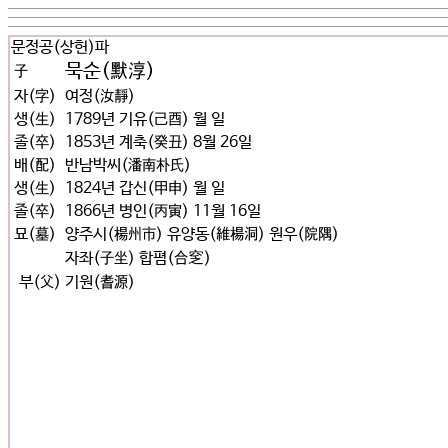
문정공(상헌)파
묵순(默淳)
子
자(字)
여정(汝靜)
생(生)
1789년 기유(己酉) 월 일
졸(卒)
1853년 계축(癸丑) 8월 26일
배(配)
반남박씨(潘南朴氏)
생(生)
1824년 갑신(甲申) 월 일
졸(卒)
1866년 병인(丙寅) 11월 16일
묘(墓)
양주시(楊州市) 유양동(維楊洞) 원우(院隅)
자좌(子坐) 합폄(合窆)
부(父)
기원(耆源)