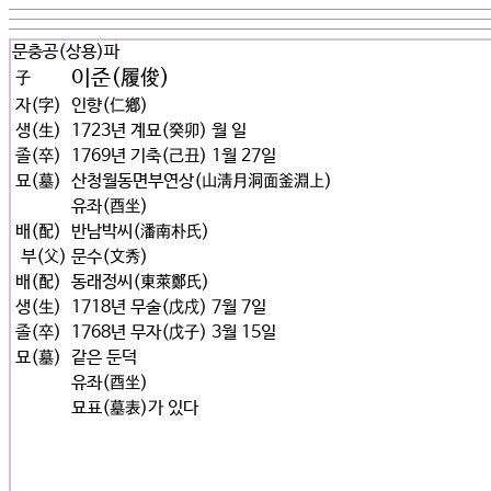
문충공(상용)파
이준(履俊)
子
자(字)
인향(仁鄕)
생(生)
1723년 계묘(癸卯) 월 일
졸(卒)
1769년 기축(己丑) 1월 27일
묘(墓)
산청월동면부연상(山淸月洞面釜淵上)
유좌(酉坐)
배(配)
반남박씨(潘南朴氏)
부(父)
문수(文秀)
배(配)
동래정씨(東萊鄭氏)
생(生)
1718년 무술(戊戌) 7월 7일
졸(卒)
1768년 무자(戊子) 3월 15일
묘(墓)
같은 둔덕
유좌(酉坐)
묘표(墓表)가 있다