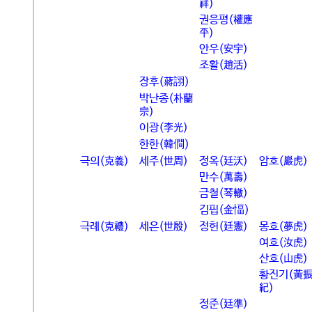
祥)
권응평(權應
平)
안우(安宇)
조활(趙活)
장후(蔣詡)
박난종(朴蘭
宗)
이광(李光)
한한(韓僴)
극의(克義)
세주(世周)
정옥(廷沃)
암호(巖虎)
만수(萬壽)
금철(琴轍)
김핍(金愊)
극례(克禮)
세은(世殷)
정헌(廷憲)
몽호(夢虎)
여호(汝虎)
산호(山虎)
황진기(黃
紀)
정준(廷準)