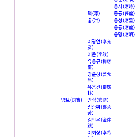
응시(應時)
택(澤)
몽룡(夢龍)
홍(洪)
응성(應星)
응룡(應龍)
응명(應明)
이광언(李光
彦)
이준(李竣)
유응규(柳應
奎)
강윤창(姜允
昌)
유응진(柳應
軫)
양보(良寶)
안정(安鼎)
정승황(鄭承
黃)
김반은(金伴
銀)
이희상(李希