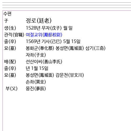
수편
정로(廷老)
子
생(生)
1528년 무자(戊子) 월 일
관직(官職)
여절교위(勵節校尉)
졸(卒)
1569년 기사(己巳) 5월 15일
묘(墓)
봉화군(奉化郡) 봉성면(鳳城面) 삼기(三奇)
자좌(子坐)
배(配)
선산이씨(善山李氏)
졸(卒)
년 1월 15일
묘(墓)
봉성면(鳳城面) 감문천(甘文川)
손좌(巽坐)
부(父)
몽진(夢辰)