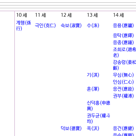
10 세
11 세
12 세
13 세
14 세
계행(係
극인(克仁)
숙보(淑寶)
수(洙)
응용(應鏞)
行)
응탁(應鐸)
응종(應鍾)
조희로(趙
老)
강송령(姜
齡)
기(淇)
무심(無心)
인심(仁心)
혼(渾)
응전(應銓)
권부(權溥)
신덕흥(申德
興)
권두균(權斗
均)
덕보(德寶)
옥(沃)
응건(應健)
응순(應順)