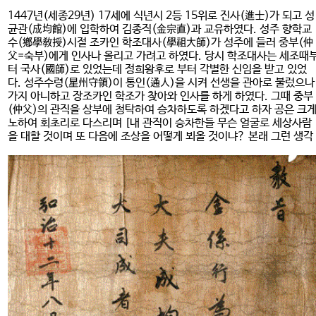
1447년(세종29년) 17세에 식년시 2등 15위로 진사(進士)가 되고 성
균관(成均館)에 입학하여 김종직(金宗直)과 교유하였다. 성주 향학교
수(鄕學敎授)시절 조카인 학조대사(學祖大師)가 성주에 들러 중부(仲
父=숙부)에게 인사나 올리고 가려고 하였다. 당시 학조대사는 세조때
터 국사(國師)로 있었는데 정희왕후로 부터 각별한 신임을 받고 있었
다. 성주수령(星州守領)이 통인(通人)을 시켜 선생을 관아로 불렀으나
가지 아니하고 장조카인 학조가 찾아와 인사를 하게 하였다. 그때 중부
(仲父)의 관직을 상부에 청탁하여 승차하도록 하겠다고 하자 공은 크
노하여 회초리로 다스리며 [내 관직이 승차한들 무슨 얼굴로 세상사람
을 대할 것이며 또 다음에 조상을 어떻게 뵈올 것이냐? 본래 그런 생각