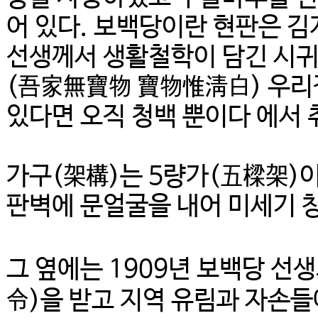
어 있다. 보백당이란 현판은 김
선생께서 생활철학이 담긴 시귀
(吾家無寶物 寶物惟淸白) 우리
있다면 오직 청백 뿐이다 에서 
가구(架構)는 5량가(五樑架)
판벽에 문얼굴을 내어 미세기 
그 옆에는 1909년 보백당 선
令)을 받고 지역 유림과 자손