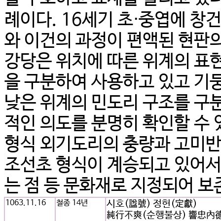
례이다. 16세기 초⋅중엽에 창
와 이건의 과정이 편액된 현판
강당은 위치에 따른 위계의 표
을 구분하여 사용하고 있고 기
낮은 위계의 민도리 구조를 구
적인 의도를 분명히 확인할 수 
형식 외기도리의 충량과 고미반
조선초 형식이 계승되고 있어서
는 점 등 문화재로 지정되어 보존
1063.11.16
철종 14년
시호(諡號) 정헌(定獻)
純行不爽(순행불상) 響忠內