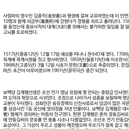
사림파의 영수인 김종직(金宗直)과 평생에 걸쳐 교유하였는데 이 인연으
10명과 함께 의금부(義禁府)에 갇혔다가 장형을 치르고 풀려났다. 15
을 들었는데 종묘사직의 대계(大計)를 위해서는 불가피한 일임을 잘 
고뇌를 토로하였다.
1517년(중종12년) 12월 17일 세상을 떠나니 천수87세 였다. 17
묵계에 묵계서원을 짓고 향사하였다. 1859년(철종10년)에 이조판서
1868년(고종5년) 3월 12일 시호가 문헌(文獻)으로 추증되었다. 문
8년) 초간이 이루어졌으며 1901년(광무5년) 중간 되었다.
보백당 김계행선생은 조선 전기 영남 유림에 몇 안되는 중량급 인사였다
며 도덕과 학문으로 사귀었다. 조정으로 나아가서 성종을 보필하며 명관
교분이 두터웠다. 성희안은 숭유정책의 신진사류로서 임금이 많은 자문
를 성공시킨 1등 공신에 영의정을 지낸 인물이다. 보백당 김계행은 
曾) 형제가 경외하는 마음의 친구였다. 한편 김계행은 흔히 장동김씨로
에 안동김씨의 문호를 연 중흥 시조나 다름없었다. 조선조 전기 안동김
표상이다. 그 기상이 푸르고 성품이 깨끗했으며 푸르기가 청옥 같고 깨