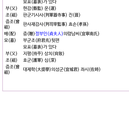
묘표(墓表)가 있다
부(父)
현감(縣監) 운(運)
조(祖)
판군기시사(判軍器寺事) 진(晉)
증조(曾
판사재감사(判司宰監事) 효손(孝孫)
祖)
배(配)
증(贈)
정부인(貞夫人)
의령남씨(宜寧南氏)
묘(墓)
부군조(府君兆)뒷편
묘표(墓表)가 있다
부(父)
지평(持平) 상치(尙致)
조(祖)
호군(護軍) 심(深)
증조(曾
대제학(大提學)의성군(宜城君) 좌시(佐時)
祖)