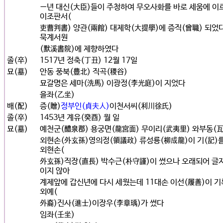
一년 대신(大臣)들이 주청하여 무오사화를 바로 세움에 이
이조판서(
吏曹判書) 양관(兩館) 대제학(大提學)에 증직(曾職) 되었
묵계서원
(默溪書院)에 제향하였다
졸(卒)
1517년 정축(丁丑) 12월 17일
묘(墓)
안동 풍북(豊北) 직곡(稷谷)
묘갈명은 세마(洗馬) 이광정(李光庭)이 지었다
을좌(乙坐)
배(配)
증(贈)
정부인(貞夫人)
이천서씨(利川徐氏)
졸(卒)
1453년 계유(癸酉) 월 일
묘(墓)
예천군(醴泉郡) 용궁면(龍宮面) 무이리(武夷里) 와부동(
외현손(外玄孫)영의정(領議政) 류성룡(柳成龍)이 기(記)
외현손(
外玄孫)직장(直長) 박수근(朴守謹)이 썼으나 오래되어 글
이지 않아
계제앞에 갑신년에 다시 세웠는데 11대손 이선(履善)이 
외예(
外裔)진사(進士)이장우(李章瑀)가 썼다
임좌(壬坐)