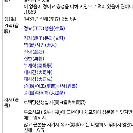
이 없음이 정이요 충성을 다하고 안으로 덕이 있음이 헌이다
.1863
생(生)
1431년 신해(辛亥) 2월 6일
관직(官
정묘(丁卯)생원(生員)
職)
경자(庚子)문과(文科)
역(歷)사인(舍人)
전랑(銓郞)
전한(典翰)
부제학(副提學)
대사간(大司諫)
대사성(大司成)
증(贈)이조(吏曹)판서(判書)
증(贈)대제학(大提學)
저서(著
보백당선생실기(寶白堂先生實記)
書)
무오사화(戊午士禍)에 三번이나 체포되어 심문을 받았지만
에도 얽히지
않고 근본을 지켜서 옥사(獄事)에는 다행히도 엮이지 않았
신해一八五