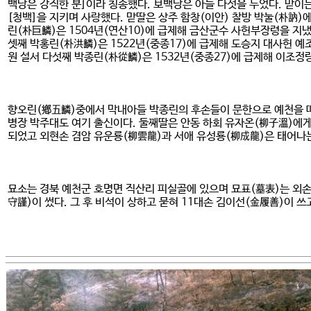
백당은 강직한 분]이라 칭송했다. 보백당은 아들 다섯을 두었다. 맏이
[청백]을 지키며 사랑했다. 맏딸은 상주 함창(이안) 찰방 박눌(朴訥)
린(朴巨鱗)은 1504년(연산10)에 급제해 금산군수 사헌부장령을 지냈
셋째 박홍린(朴洪鱗)은 1522년(중종17)에 급제해 도승지 대사헌 예
원 설서 다섯째 박종린(朴從鱗)은 1532년(중종27)에 급제해 이조정
향오린(鄕五鱗)중에서 막내아들 박종린의 후손들이 문한으로 예천을 떠들
병장 박주대도 여기 출신이다. 둘째딸은 안동 하회 유자온(柳子溫)에
되었고 외현손 겸암 유운룡(柳雲龍)과 서애 유성룡(柳成龍)은 태어나는
묘소는 경북 예천군 호명면 직산리 피실골에 있으며 묘표(墓表)는 외손
守謹)이 썼다. 그 후 비석이 상하고 묻혀 11대손 김이선(金履善)이 