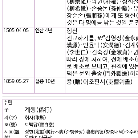
(柳崇祖)·박권(朴權)·성희
(柳希轍)·손중돈(孫仲暾)·
장순손(張順孫)에게 또 형신(
것은 다 명예를 낚는 것일 뿐 
1505.04.05
연산 4년
형신
전교하기를, \"김영정(金永
漢源)·안윤덕(安潤德)·김계
(李世仁)·김숙정(金淑貞)·권
따라 장에 처하여, 전에 배소
로 배소로 보내고, 관직에 있
덕은 문외 출송(門外黜送)하라
1859.05.27
철종 10년
증(贈)이조판서(吏曹判書)
수편
계행(係行)
子
자(字)
취사(取斯)
호(號)
보백당(寶白堂)
시호(諡
정헌(定獻)純行不爽(순행불상) 響忠內德(향충내덕)순수하
號)
동하여 어긋남