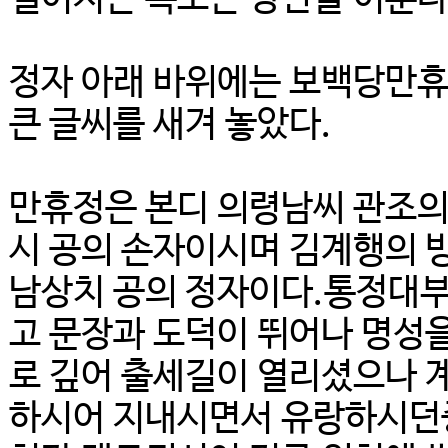
정자 아래 바위에는 보백당만
큰 글씨를 새겨 놓았다.
만휴정은 본디 의령남씨 관조의
시 공의 손자이시며 김계행의
남상치 공의 정자이다.통정대
고 문장과 도덕이 뛰어나 명성
로 깊어 출세길이 열리셨으나
하시어 지내시면서 유랑하시던