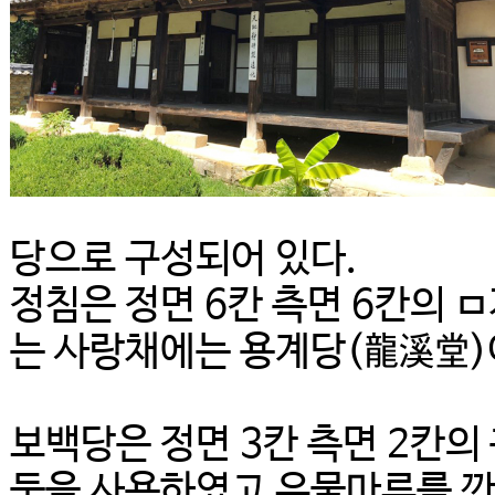
당으로 구성되어 있다.
정침은 정면 6칸 측면 6칸의 
는 사랑채에는 용계당(龍溪堂)
보백당은 정면 3칸 측면 2칸의
둥을 사용하였고 우물마루를 깐 