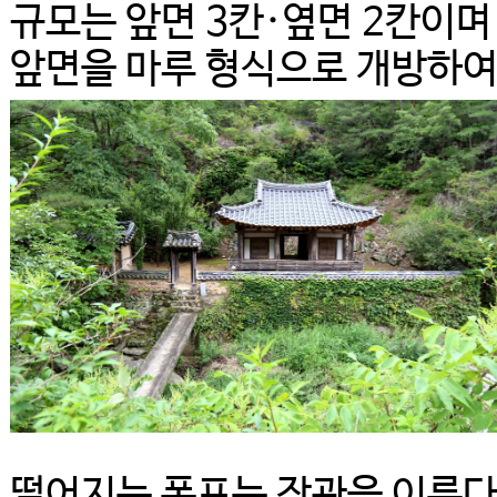
규모는 앞면 3칸·옆면 2칸이며
앞면을 마루 형식으로 개방하
떨어지는 폭포는 장관을 이룬다