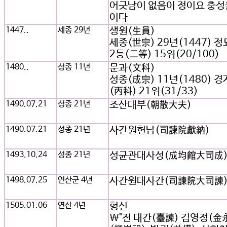
어긋남이 없음이 정이요 충성
이다
1447..
세종 29년
생원(生員)
세종(世宗) 29년(1447) 
2등(二等) 15위(20/100)
1480..
성종 11년
문과(文科)
성종(成宗) 11년(1480) 
(丙科) 21위(31/33)
1490.07.21
성종 21년
조산대부(朝散大夫)
1490.07.21
성종 21년
사간원헌납(司諫院獻納)
1493.10.24
성종 21년
성균관대사성(成均館大司成
1498.07.25
연산군 4년
사간원대사간(司諫院大司諫
1505.01.06
연산 4년
형신
\"전 대간(臺諫) 김영정(