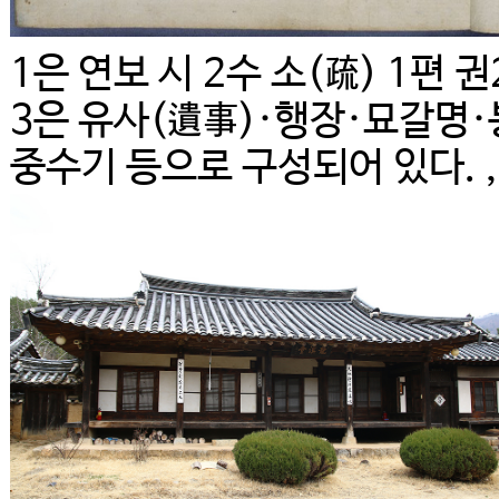
1은 연보 시 2수 소(疏) 1편
3은 유사(遺事)·행장·묘갈명
중수기 등으로 구성되어 있다. ,