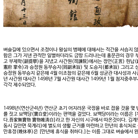
벼슬길에 있으면서 조정이나 왕실의 병폐에 대해서는 직간을 서슴지 않았
함은 그가 지낸 관직만 일별하더라도 금방 드러나는데 홍문관의 경우 부
고 부제학(副提學)을 지냈고 사간원(司諫院)에서는 정언(正言) 헌납(
憲府 掌令)과 승정원 동부승지(同副承旨) 및 도승지(都承旨) 그리고 성
승정원 동부승지 같은해 4월 이조참의 같은해 6월 성균관 대사성과 사간원
년 사간원 대사간 1498년 7월 사간원 대사간 1499년 1월 첨지중
각각 제수되었다.
1498년(연산군4년) 연산군 초기 어지러운 국정을 바로 잡을 것을 몇
를 짓고 보백당(寶白堂)이라는 편액을 걸었다. 보백당이라는 이름은 
다.吾家無寶物 寶物唯淸白]라고 한 자신의 시구에서 따온것이다. 김계행은
동시 길안면 묵계리)에 별도의 생활 근거를 마련하고 만년의 휴식처로 삼
만휴정(晩休亭)은 [만년에 휴식을 취하다.]는 이름 그대로 벼슬에서 