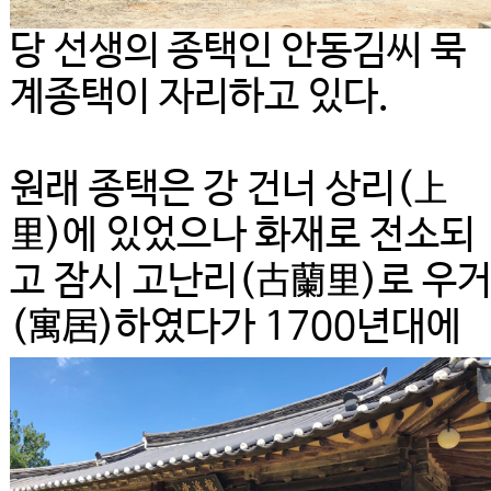
당 선생의 종택인 안동김씨 묵
계종택이 자리하고 있다.
원래 종택은 강 건너 상리(上
里)에 있었으나 화재로 전소되
고 잠시 고난리(古蘭里)로 우
(寓居)하였다가 1700년대에