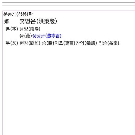
문충공(상용)파
홍병은(洪秉殷)
婿
본(本)
남양(南陽)
음(蔭)
풍녕군(豊寧君)
부(父)
현감(縣監) 증(贈)이조(吏曹)참의(叅議) 익종(益宗)