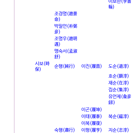
이보한(李普
翰)
조경명(趙景
命)
박필언(朴弼
彦)
조명우(趙明
遇)
맹숙서(孟淑
舒)
시보(時
순행(純行)
이진(履晋)
도순(道淳)
保)
호순(顥淳)
재순(在淳)
집순(集淳)
유언제(兪彦
銻)
이곤(履坤)
이태(履泰)
복순(福淳)
이복(履復)
숙행(肅行)
이형(履亨)
지순(志淳)