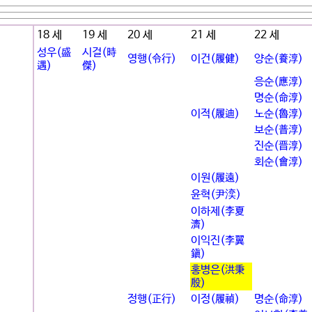
18 세
19 세
20 세
21 세
22 세
성우(盛
시걸(時
영행(令行)
이건(履健)
양순(養淳)
遇)
傑)
응순(應淳)
명순(命淳)
이적(履迪)
노순(魯淳)
보순(普淳)
진순(晋淳)
회순(會淳)
이원(履遠)
윤혁(尹湙)
이하제(李夏
濟)
이익진(李翼
鎭)
홍병은(洪秉
殷)
정행(正行)
이정(履禎)
명순(命淳)